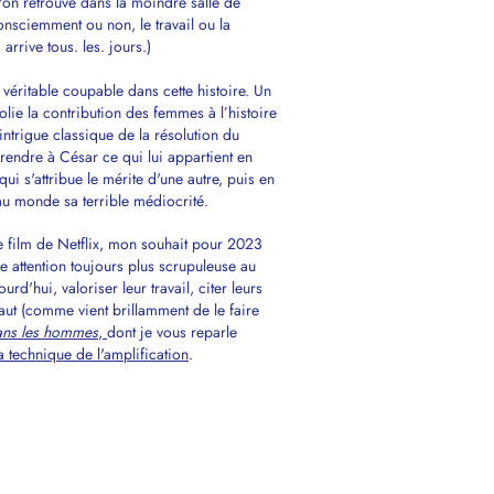
u'on retrouve dans la moindre salle de
nsciemment ou non, le travail ou la
arrive tous. les. jours.)
e véritable coupable dans cette histoire. Un
olie la contribution des femmes à l’histoire
intrigue classique de la résolution du
: rendre à César ce qui lui appartient en
ui s'attribue le mérite d'une autre, puis en
 au monde sa terrible médiocrité.
 film de Netflix, mon souhait pour 2023
ne attention toujours plus scrupuleuse au
rd'hui, valoriser leur travail, citer leurs
 faut (comme vient brillamment de le faire
 sans les hommes
,
dont je vous reparle
a technique de l'amplification
.