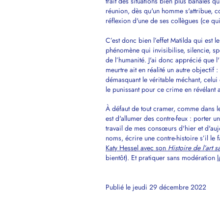
trait des situations bien plus banales q
réunion, dès qu'un homme s'attribue, co
réflexion d'une de ses collègues (ce qui 
C’est donc bien l’effet Matilda qui est l
phénomène qui invisibilise, silencie, sp
de l’humanité. J'ai donc apprécié que l'
meurtre ait en réalité un autre objectif 
démasquant le véritable méchant, celui q
le punissant pour ce crime en révélant
À défaut de tout cramer, comme dans le
est d'allumer des contre-feux : porter u
travail de mes consœurs d'hier et d'aujou
noms, écrire une contre-histoire s’il le
Katy Hessel avec son
Histoire de l’art
bientôt). Et pratiquer sans modération
l
Publié le jeudi 29 décembre 2022