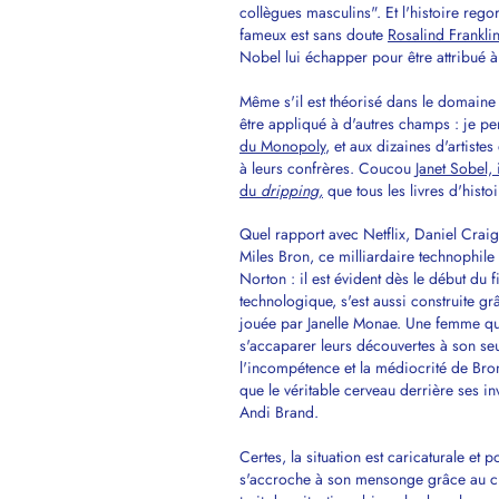
collègues masculins". Et l'histoire reg
fameux est sans doute
Rosalind Frankli
Nobel lui échapper pour être attribué 
Même s'il est théorisé dans le domaine d
être appliqué à d'autres champs : je p
du Monopoly
, et aux dizaines d'artistes 
à leurs confrères. Coucou
Janet Sobel,
du
dripping,
que tous les livres d'histoi
Quel rapport avec Netflix, Daniel Crai
Miles Bron, ce milliardaire technophil
Norton : il est évident dès le début du 
technologique, s'est aussi construite g
jouée par Janelle Monae. Une femme qu'
s'accaparer leurs découvertes à son seul
l'incompétence et la médiocrité de Bron 
que le véritable cerveau derrière ses inv
Andi Brand.
Certes, la situation est caricaturale et
s'accroche à son mensonge grâce au chan