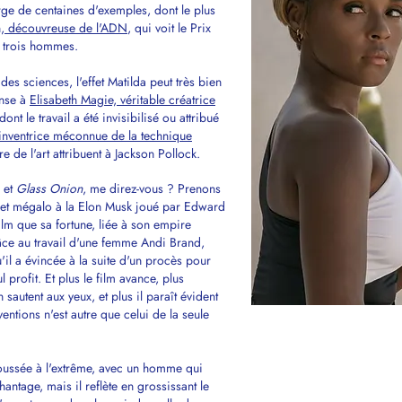
orge de centaines d'exemples, dont le plus
n, découvreuse de l'ADN
, qui voit le Prix
à trois hommes.
es sciences, l'effet Matilda peut très bien
ense à
Elisabeth Magie, véritable créatrice
dont le travail a été invisibilisé ou attribué
 inventrice méconnue de la technique
re de l'art attribuent à Jackson Pollock.
g et
Glass Onion
, me direz-vous ? Prenons
e et mégalo à la Elon Musk joué par Edward
film que sa fortune, liée à son empire
râce au travail d'une femme Andi Brand,
il a évincée à la suite d'un procès pour
 profit. Et plus le film avance, plus
sautent aux yeux, et plus il paraît évident
entions n'est autre que celui de la seule
 poussée à l'extrême, avec un homme qui
tage, mais il reflète en grossissant le