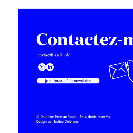
Contactez-
contact@lazuli.info
Je m'inscris à la newsletter
© Delphine Peresan-Roudil. Tous droits réservés.
Design par Justine Delétang